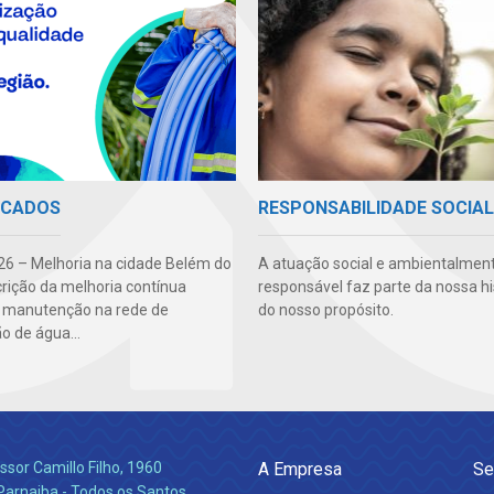
ICADOS
RESPONSABILIDADE SOCIAL
6 – Melhoria na cidade Belém do
A atuação social e ambientalmen
crição da melhoria contínua
responsável faz parte da nossa hi
: manutenção na rede de
do nosso propósito.
ão de água...
ssor Camillo Filho, 1960
A Empresa
Se
Parnaiba - Todos os Santos