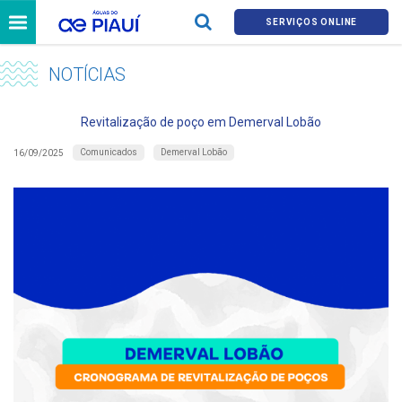
SERVIÇOS ONLINE
NOTÍCIAS
Revitalização de poço em Demerval Lobão
Comunicados
Demerval Lobão
16/09/2025