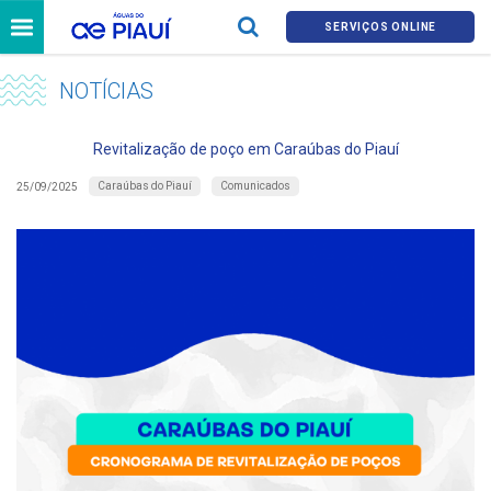
SERVIÇOS ONLINE
NOTÍCIAS
Revitalização de poço em Caraúbas do Piauí
Caraúbas do Piauí
Comunicados
25/09/2025