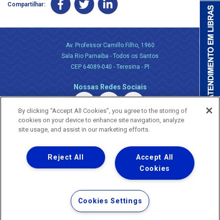
Compartilhar:
Av. Professor Camillo Filho, 1960
Sala Rio Parnaiba - Todos os Santos
CEP 64089-040 - Teresina - PI
Nossas Redes Sociais
By clicking “Accept All Cookies”, you agree to the storing of
cookies on your device to enhance site navigation, analyze
site usage, and assist in our marketing efforts.
Reject All
Accept All
Uma empresa
Copyright ® 2026 - Todos os Direitos Reservados.
Cookies
Nossa natureza movimenta a vida
Termos Gerais de Uso de Sites e Aplicativos
Cookies Settings
Política de Privacidade e Proteção de Dados