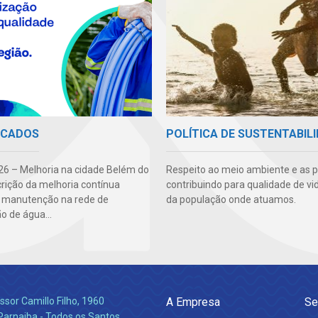
ICADOS
POLÍTICA DE SUSTENTABIL
6 – Melhoria na cidade Belém do
Respeito ao meio ambiente e as 
crição da melhoria contínua
contribuindo para qualidade de vi
: manutenção na rede de
da população onde atuamos.
ão de água...
ssor Camillo Filho, 1960
A Empresa
Se
Parnaiba - Todos os Santos