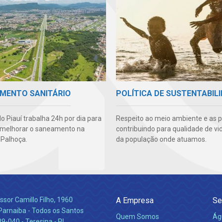
MENTO SANITÁRIO
POLÍTICA DE SUSTENTABIL
o Piauí trabalha 24h por dia para
Respeito ao meio ambiente e as 
 melhorar o saneamento na
contribuindo para qualidade de vi
 Palhoça.
da população onde atuamos.
ssor Camillo Filho, 1960
A Empresa
Se
Parnaiba - Todos os Santos
Quem Somos
Ág
-040 - Teresina - PI