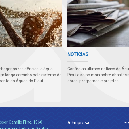
NOTÍCIAS
chegar às residências, a água
Confira as últimas notícias da Ág
um longo caminho pelo sistema de
Piauí e saiba mais sobre abastec
ento da Águas do Piauí .
obras, programas e projetos.
ssor Camillo Filho, 1960
A Empresa
Se
Parnaiba - Todos os Santos