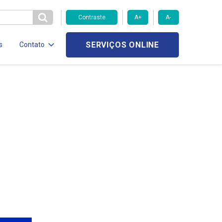
Contraste
A+
A-
SERVIÇOS ONLINE
s
Contato
e