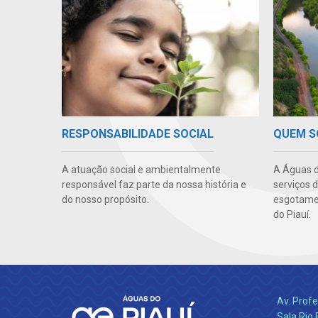
QUEM 
RESPONSABILIDADE SOCIAL
A Águas d
A atuação social e ambientalmente
serviços 
responsável faz parte da nossa história e
esgotamen
do nosso propósito.
do Piauí.
Av. Profe
Sala Rio 