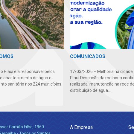
SOMOS
COMUNICADOS
o Piauí é a responsável pelos
17/03/2026 – Melhoria na cidade
de abastecimento de água e
Piauí Descrição da melhoria contí
to sanitário nos 224 municípios
realizada: manutenção na rede d
distribuição de água...
ssor Camillo Filho, 1960
A Empresa
Se
Parnaiba - Todos os Santos