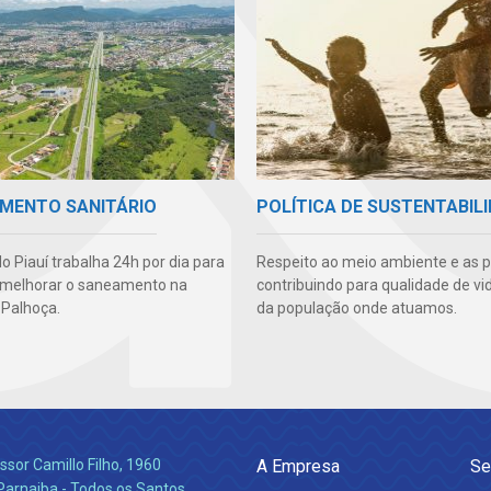
MENTO SANITÁRIO
POLÍTICA DE SUSTENTABIL
o Piauí trabalha 24h por dia para
Respeito ao meio ambiente e as 
 melhorar o saneamento na
contribuindo para qualidade de vi
 Palhoça.
da população onde atuamos.
ssor Camillo Filho, 1960
A Empresa
Se
Parnaiba - Todos os Santos