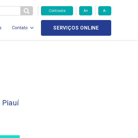
Contraste
A+
A-
SERVIÇOS ONLINE
s
Contato
 Piauí