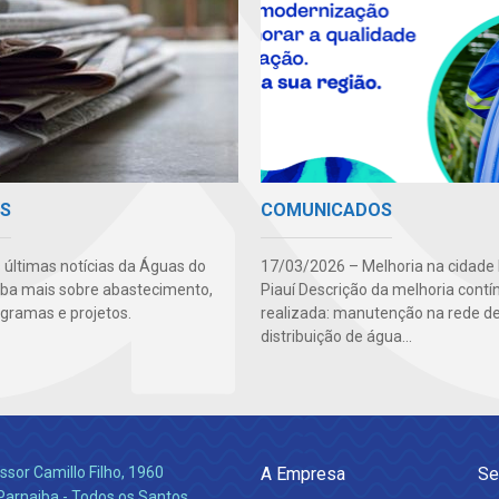
AS
COMUNICADOS
s últimas notícias da Águas do
17/03/2026 – Melhoria na cidade
aiba mais sobre abastecimento,
Piauí Descrição da melhoria contí
ogramas e projetos.
realizada: manutenção na rede d
distribuição de água...
ssor Camillo Filho, 1960
A Empresa
Se
Parnaiba - Todos os Santos