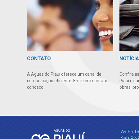
CONTATO
NOTÍCI
A Águas do Piauí oferece um canal de
Confira a
comunicação eficiente. Entre em contato
Piauí e s
conosco.
obras, pr
Av. Profe
Sala Rio 