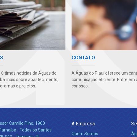
AS
CONTATO
s últimas notícias da Águas do
A Águas do Piauí oferece um cana
aiba mais sobre abastecimento,
comunicação eficiente. Entre em 
ogramas e projetos.
conosco.
ssor Camillo Filho, 1960
A Empresa
Se
Parnaiba - Todos os Santos
Quem Somos
Ág
-040 - Teresina - PI