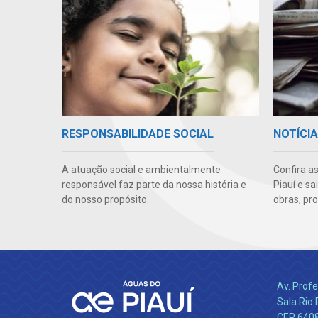
RESPONSABILIDADE SOCIAL
NOTÍCI
A atuação social e ambientalmente
Confira a
responsável faz parte da nossa história e
Piauí e s
do nosso propósito.
obras, pr
Av. Profe
Sala Rio 
CEP 64089