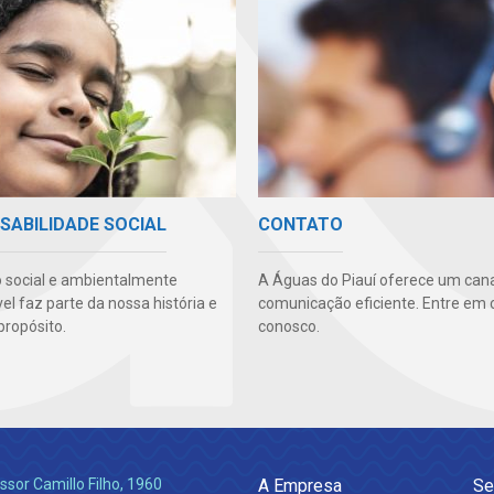
SABILIDADE SOCIAL
CONTATO
 social e ambientalmente
A Águas do Piauí oferece um cana
l faz parte da nossa história e
comunicação eficiente. Entre em 
propósito.
conosco.
ssor Camillo Filho, 1960
A Empresa
Se