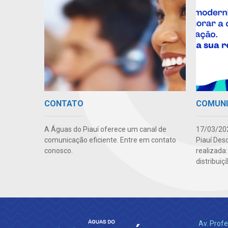
CONTATO
COMUN
A Águas do Piauí oferece um canal de
17/03/202
comunicação eficiente. Entre em contato
Piauí Des
conosco.
realizada
distribuiç
Av. Profe