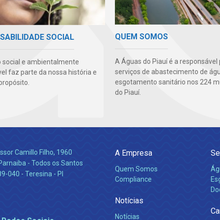
QUEM SOMOS
SABILIDADE SOCIAL
A Águas do Piauí é a responsável 
 social e ambientalmente
serviços de abastecimento de ág
l faz parte da nossa história e
esgotamento sanitário nos 224 m
propósito.
do Piauí.
ssor Camillo Filho, 1960
A Empresa
Se
Parnaiba - Todos os Santos
Quem Somos
Ág
-040 - Teresina - PI
Compliance
Es
Do
Notícias
Ca
Notícias