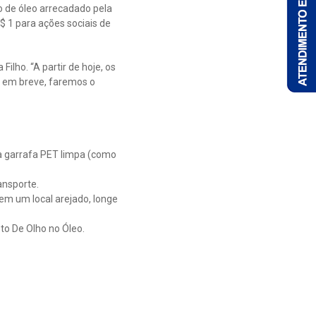
o de óleo arrecadado pela
$ 1 para ações sociais de
Filho. “A partir de hoje, os
, em breve, faremos o
uma garrafa PET limpa (como
ansporte.
em um local arejado, longe
to De Olho no Óleo.