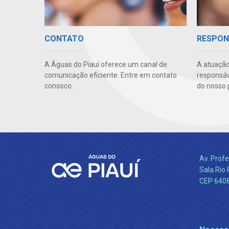
CONTATO
RESPON
A Águas do Piauí oferece um canal de
A atuação
comunicação eficiente. Entre em contato
responsáve
conosco.
do nosso 
Av. Profe
Sala Rio 
CEP 64089