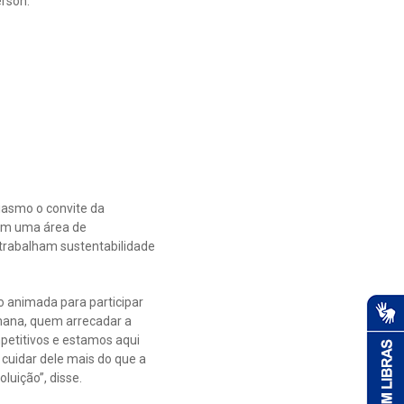
erson.
siasmo o convite da
 em uma área de
trabalham sustentabilidade
o animada para participar
mana, quem arrecadar a
petitivos e estamos aqui
cuidar dele mais do que a
luição”, disse.