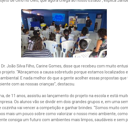
projeto de Olho no Óleo, que agora chega ao nosso Estado”, explica Jand
l Dr. João Silva Filho, Carine Gomes, disse que recebeu com muito entu
 o projeto. “Abraçamos a causa sobretudo porque estamos localizados
ambiental. E nada melhor do que a gente acolher essas propostas que 
iente com as nossas crianças”, destacou.
a, de 11 anos, assistiu ao lançamento do projeto na escola e está muit
mpresa. Os alunos vão se dividir em dois grandes grupos e, em uma se
e cozinha vai vencer a competição e ganhar brindes. “Somos muito com
os mais um pouco sobre como valorizar o nosso meio ambiente, como 
gente consiga um futuro com ambientes mais limpos, saudáveis e sem po