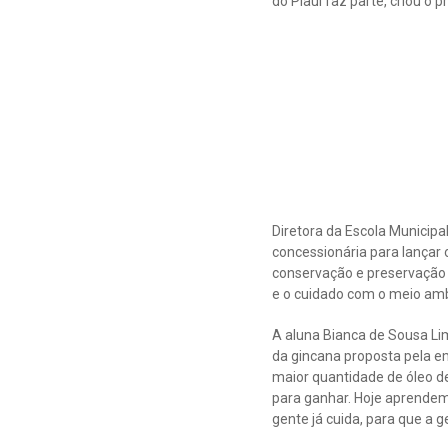
do Piauí faz parte, criou o 
Diretora da Escola Municipa
concessionária para lançar
conservação e preservação 
e o cuidado com o meio amb
A aluna Bianca de Sousa Lim
da gincana proposta pela e
maior quantidade de óleo d
para ganhar. Hoje aprendem
gente já cuida, para que a 