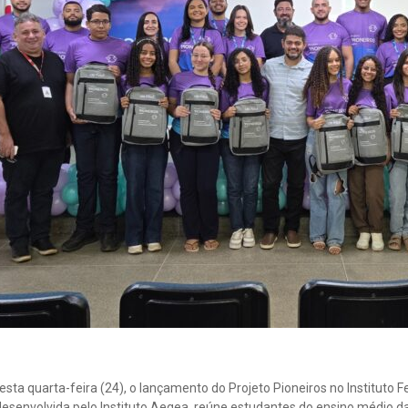
esta quarta-feira (24), o lançamento do Projeto Pioneiros no Instituto Fed
 desenvolvida pelo Instituto Aegea, reúne estudantes do ensino médio d