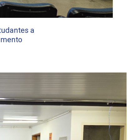
studantes a
eamento