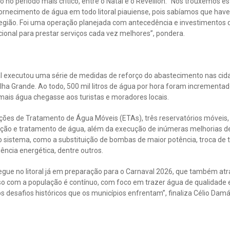
 no período mais crítico, entre o Natal e o Réveillon. “Nós trouxemos 
fornecimento de água em todo litoral piauiense, pois sabíamos que hav
região. Foi uma operação planejada com antecedência e investimento
cional para prestar serviços cada vez melhores”, pondera.
l executou uma série de medidas de reforço do abastecimento nas cida
 Ilha Grande. Ao todo, 500 mil litros de água por hora foram incrementa
ais água chegasse aos turistas e moradores locais.
ções de Tratamento de Água Móveis (ETAs), três reservatórios móveis,
ação e tratamento de água, além da execução de inúmeras melhorias 
 sistema, como a substituição de bombas de maior potência, troca de 
ciência energética, dentre outros.
egue no litoral já em preparação para o Carnaval 2026, que também atra
o com a população é contínuo, com foco em trazer água de qualidade 
 desafios históricos que os municípios enfrentam”, finaliza Célio Damá