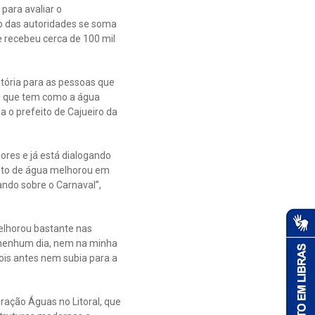
para avaliar o
vo das autoridades se soma
 recebeu cerca de 100 mil
atória para as pessoas que
os que tem como a água
 o prefeito de Cajueiro da
ores e já está dialogando
ento de água melhorou em
ando sobre o Carnaval”,
elhorou bastante nas
 nenhum dia, nem na minha
ois antes nem subia para a
ração Águas no Litoral, que