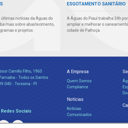
AS
ESGOTAMENTO SANITÁRIO
s últimas notícias da Águas do
A Águas do Piauí trabalha 24h por
aiba mais sobre abastecimento,
ampliar e melhorar o saneamento
ogramas e projetos.
cidade de Palhoça.
ssor Camillo Filho, 1960
A Empresa
Se
Parnaiba - Todos os Santos
Quem Somos
Ág
-040 - Teresina - PI
Compliance
Es
Do
Notícias
Ca
Notícias
 Redes Sociais
Comunicados