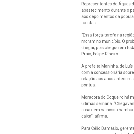
Representantes da Águas do 
abastecimento durante o per
aos depoimentos da populaç
turistas.
“Essa força-tarefa na regiã
moram no município. O prob
chegar, pois chegou em toda
Praia, Felipe Ribeiro.
A prefeita Maninha, de Luís
com a concessionária sobre
relação aos anos anteriores
pontua.
Moradora do Coqueiro há ma
últimas semana. “Chegávam
casa nem na nossa hamburgu
caixa”, afirma.
Para Célio Damásio, gerente