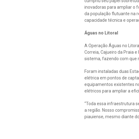
cumpriu seu papel sobretudo
inovadoras para ampliar o 
da população flutuante na 
capacidade técnica e opera
Águas no Litoral
A Operação Águas no Litora
Correia, Cajueiro da Praia e
sistema, fazendo com que m
Foram instaladas duas Esta
elétrica em pontos de capt
equipamentos existentes no
elétricos para ampliar a efi
“Toda essa infraestrutura s
a região. Nosso compromiss
piauiense, mesmo diante dos