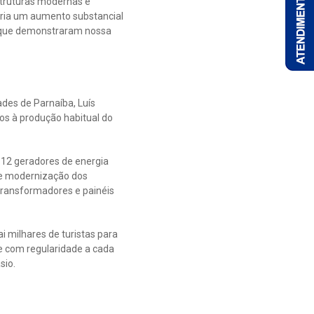
estruturas modernas e
eria um aumento substancial
s que demonstraram nossa
des de Parnaíba, Luís
dos à produção habitual do
 12 geradores de energia
de modernização dos
transformadores e painéis
i milhares de turistas para
e com regularidade a cada
sio.