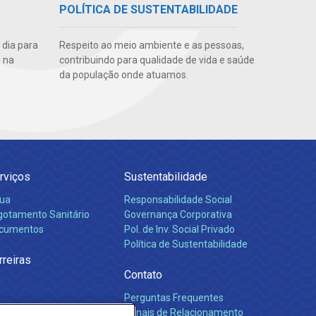
POLÍTICA DE SUSTENTABILIDADE
 dia para
Respeito ao meio ambiente e as pessoas,
 na
contribuindo para qualidade de vida e saúde
da população onde atuamos.
rviços
Sustentabilidade
ua
Responsabilidade Social
gotamento Sanitário
Governança Corporativa
cumentos
Pol. de Inv. Social Privado
Política de Sustentabilidade
rreiras
Contato
Perguntas Frequentes
Canais de Relacionamento