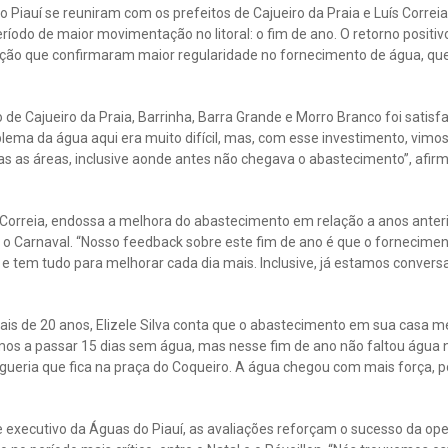
Piauí se reuniram com os prefeitos de Cajueiro da Praia e Luís Correia 
íodo de maior movimentação no litoral: o fim de ano. O retorno positi
ão que confirmaram maior regularidade no fornecimento de água, que
o de Cajueiro da Praia, Barrinha, Barra Grande e Morro Branco foi satisf
lema da água aqui era muito difícil, mas, com esse investimento, vim
s as áreas, inclusive aonde antes não chegava o abastecimento”, afirma
 Correia, endossa a melhora do abastecimento em relação a anos anteri
 o Carnaval. “Nosso feedback sobre este fim de ano é que o fornecim
 e tem tudo para melhorar cada dia mais. Inclusive, já estamos convers
is de 20 anos, Elizele Silva conta que o abastecimento em sua casa m
os a passar 15 dias sem água, mas nesse fim de ano não faltou água
eria que fica na praça do Coqueiro. A água chegou com mais força, p
 executivo da Águas do Piauí, as avaliações reforçam o sucesso da ope