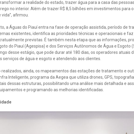
ransformar a realidade do estado, trazer água para a casa das pessoas 
go no interior. Além de trazer R$ 8,5 bilhões em investimentos para o
 vida”, afirmou.
to, a Águas do Piauí entra na fase de operação assistida, período de 
as existentes, identifica as prioridades técnicas e operacionais e fa
ratualmente previstas. É também nesta etapa que as informações, pro
goto do Piauí (Agespisa) e dos Serviços Autônomos de Água e Esgoto 
longo desse estágio, que pode durar até 180 dias, os operadores atua
serviços de água e esgoto e atendendo aos clientes.
o realizados, ainda, os mapeamentos das estações de tratamento e out
nfra Inteligente, programa da Aegea que utiliza drones, GPS, topografi
tais dessas estruturas, possibilitando uma análise mais detalhada e as
equipamentos e programando as melhorias identificadas.
lidade