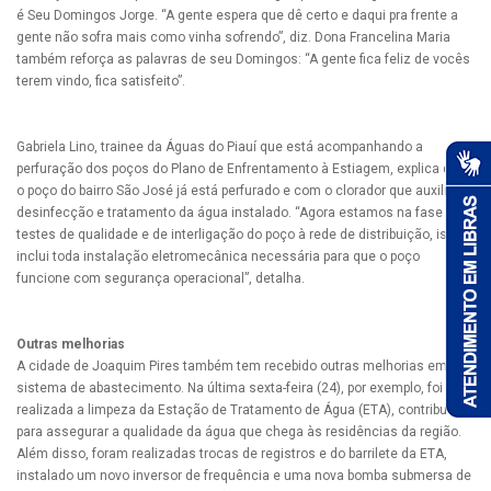
é Seu Domingos Jorge. “A gente espera que dê certo e daqui pra frente a
gente não sofra mais como vinha sofrendo”, diz. Dona Francelina Maria
também reforça as palavras de seu Domingos: “A gente fica feliz de vocês
terem vindo, fica satisfeito”.
Gabriela Lino, trainee da Águas do Piauí que está acompanhando a
perfuração dos poços do Plano de Enfrentamento à Estiagem, explica que
o poço do bairro São José já está perfurado e com o clorador que auxilia na
desinfecção e tratamento da água instalado. “Agora estamos na fase de
testes de qualidade e de interligação do poço à rede de distribuição, isso
inclui toda instalação eletromecânica necessária para que o poço
funcione com segurança operacional”, detalha.
Outras melhorias
A cidade de Joaquim Pires também tem recebido outras melhorias em seu
sistema de abastecimento. Na última sexta-feira (24), por exemplo, foi
realizada a limpeza da Estação de Tratamento de Água (ETA), contribuindo
para assegurar a qualidade da água que chega às residências da região.
Além disso, foram realizadas trocas de registros e do barrilete da ETA,
instalado um novo inversor de frequência e uma nova bomba submersa de