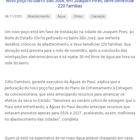
Novo poço no bairro São José, em Joaquim Pires, deve beneficiar
220 famílias
Abastecimento
Água
Obras
Operação
04/11/2025
Um novo poço está em fase de instalação na cidade de Joaquim Pires, ao
Norte do Estado. Ele foi perfurado no bairro São José, que enfrenta
desafios crônicos de abastecimento, e deve beneficiar 220 famílias. Sua
ativação está prevista para o mês de novembro, após a conclusão das
interligações eletromecânicas e irá injetar 30 mil litros de água por hora na
rede do bairro.
Célio Damásio, gerente executivo da Águas do Piauí, explica que a
perfuração do novo poço faz parte do Plano de Enfrentamento à Estiagem
da concessionária, que está antecipando recursos para amenizar os
efeitos da seca no Estado. “Sensíveis ao cenário crítico de estiagem que o
Piauí está enfrentando, a Águas do Piauí decidiu antecipar recursos que
estavam previstos apenas para 2026 e 2027, acelerando, assim, melhorias
no abastecimento das cidades”, completa.
Quem já está na expectativa de ter mais água potável chegando em casa