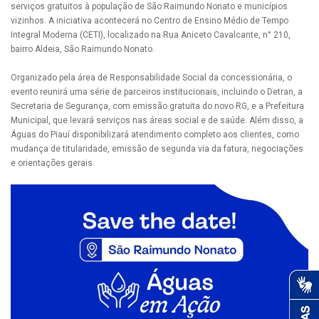
serviços gratuitos à população de São Raimundo Nonato e municípios
vizinhos. A iniciativa acontecerá no Centro de Ensino Médio de Tempo
Integral Moderna (CETI), localizado na Rua Aniceto Cavalcante, n° 210,
bairro Aldeia, São Raimundo Nonato.
Organizado pela área de Responsabilidade Social da concessionária, o
evento reunirá uma série de parceiros institucionais, incluindo o Detran, a
Secretaria de Segurança, com emissão gratuita do novo RG, e a Prefeitura
Municipal, que levará serviços nas áreas social e de saúde. Além disso, a
Águas do Piauí disponibilizará atendimento completo aos clientes, como
mudança de titularidade, emissão de segunda via da fatura, negociações
e orientações gerais.