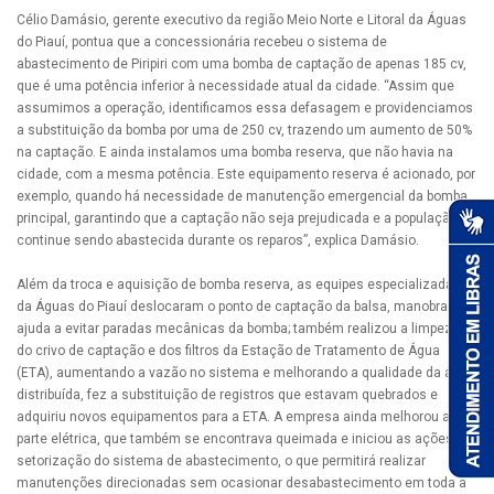
Célio Damásio, gerente executivo da região Meio Norte e Litoral da Águas
do Piauí, pontua que a concessionária recebeu o sistema de
abastecimento de Piripiri com uma bomba de captação de apenas 185 cv,
que é uma potência inferior à necessidade atual da cidade. “Assim que
assumimos a operação, identificamos essa defasagem e providenciamos
a substituição da bomba por uma de 250 cv, trazendo um aumento de 50%
na captação. E ainda instalamos uma bomba reserva, que não havia na
cidade, com a mesma potência. Este equipamento reserva é acionado, por
exemplo, quando há necessidade de manutenção emergencial da bomba
principal, garantindo que a captação não seja prejudicada e a população
continue sendo abastecida durante os reparos”, explica Damásio.
Além da troca e aquisição de bomba reserva, as equipes especializadas
da Águas do Piauí deslocaram o ponto de captação da balsa, manobra que
ajuda a evitar paradas mecânicas da bomba; também realizou a limpeza
do crivo de captação e dos filtros da Estação de Tratamento de Água
(ETA), aumentando a vazão no sistema e melhorando a qualidade da água
distribuída, fez a substituição de registros que estavam quebrados e
adquiriu novos equipamentos para a ETA. A empresa ainda melhorou a
parte elétrica, que também se encontrava queimada e iniciou as ações de
setorização do sistema de abastecimento, o que permitirá realizar
manutenções direcionadas sem ocasionar desabastecimento em toda a