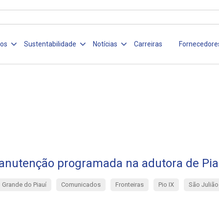
ços
Sustentabilidade
Notícias
Carreiras
Fornecedore
nutenção programada na adutora de Pi
Grande do Piauí
Comunicados
Fronteiras
Pio IX
São Julião