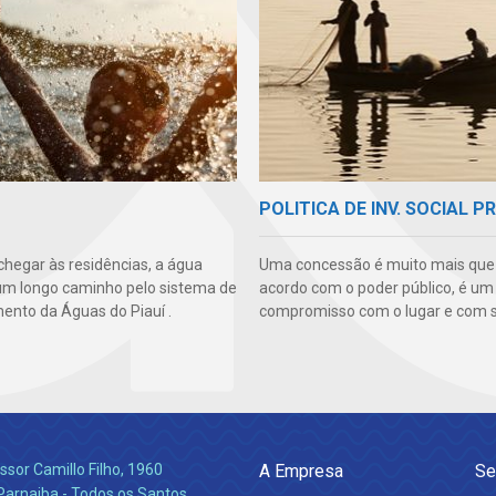
POLITICA DE INV. SOCIAL P
chegar às residências, a água
Uma concessão é muito mais qu
um longo caminho pelo sistema de
acordo com o poder público, é um
ento da Águas do Piauí .
compromisso com o lugar e com s
ssor Camillo Filho, 1960
A Empresa
Se
Parnaiba - Todos os Santos