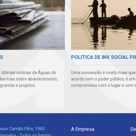
AS
POLITICA DE INV. SOCIAL P
s últimas notícias da Águas do
Uma concessão é muito mais qu
aiba mais sobre abastecimento,
acordo com o poder público, é um
ogramas e projetos.
compromisso com o lugar e com s
ssor Camillo Filho, 1960
A Empresa
Se
Parnaiba - Todos os Santos