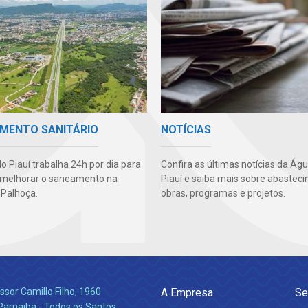
MENTO SANITÁRIO
NOTÍCIAS
o Piauí trabalha 24h por dia para
Confira as últimas notícias da Ág
 melhorar o saneamento na
Piauí e saiba mais sobre abastec
 Palhoça.
obras, programas e projetos.
ssor Camillo Filho, 1960
A Empresa
Se
Parnaiba - Todos os Santos