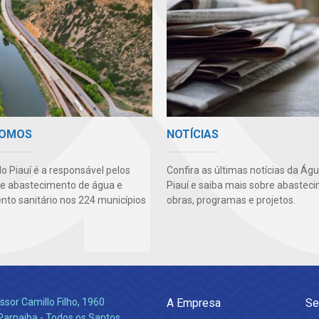
SOMOS
NOTÍCIAS
o Piauí é a responsável pelos
Confira as últimas notícias da Ág
de abastecimento de água e
Piauí e saiba mais sobre abastec
to sanitário nos 224 municípios
obras, programas e projetos.
ssor Camillo Filho, 1960
A Empresa
Se
Parnaiba - Todos os Santos