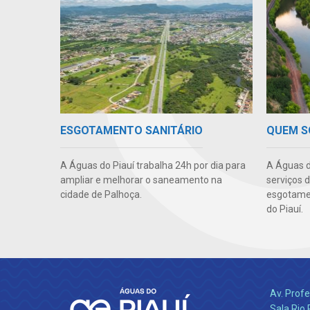
QUEM 
ESGOTAMENTO SANITÁRIO
A Águas d
A Águas do Piauí trabalha 24h por dia para
serviços 
ampliar e melhorar o saneamento na
esgotamen
cidade de Palhoça.
do Piauí.
Av. Profe
Sala Rio 