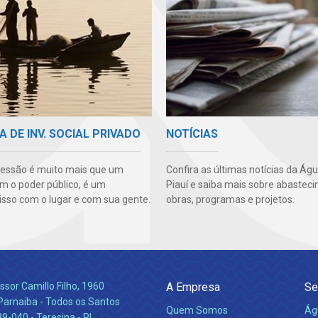
A DE INV. SOCIAL PRIVADO
NOTÍCIAS
essão é muito mais que um
Confira as últimas notícias da Ág
m o poder público, é um
Piauí e saiba mais sobre abastec
so com o lugar e com sua gente.
obras, programas e projetos.
ssor Camillo Filho, 1960
A Empresa
Se
Parnaiba - Todos os Santos
Quem Somos
Ág
-040 - Teresina - PI