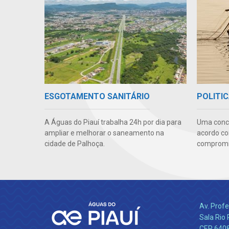
ESGOTAMENTO SANITÁRIO
POLITIC
A Águas do Piauí trabalha 24h por dia para
Uma conc
ampliar e melhorar o saneamento na
acordo co
cidade de Palhoça.
compromis
Av. Profe
Sala Rio 
CEP 64089