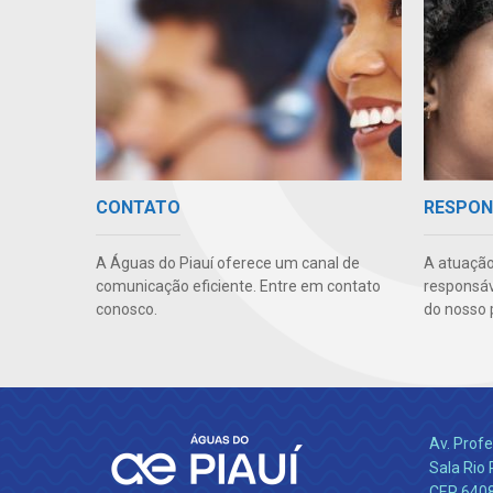
CONTATO
RESPON
A Águas do Piauí oferece um canal de
A atuação
comunicação eficiente. Entre em contato
responsáve
conosco.
do nosso 
Av. Profe
Sala Rio 
CEP 64089