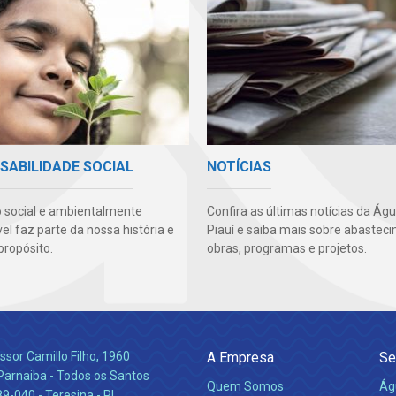
SABILIDADE SOCIAL
NOTÍCIAS
 social e ambientalmente
Confira as últimas notícias da Ág
l faz parte da nossa história e
Piauí e saiba mais sobre abastec
propósito.
obras, programas e projetos.
ssor Camillo Filho, 1960
A Empresa
Se
Parnaiba - Todos os Santos
Quem Somos
Ág
-040 - Teresina - PI