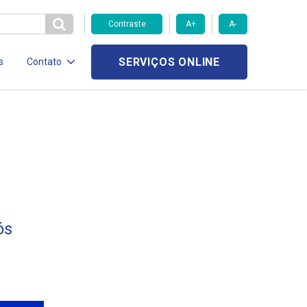
Contraste
A+
A-
SERVIÇOS ONLINE
s
Contato
ós