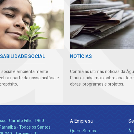
SABILIDADE SOCIAL
NOTÍCIAS
 social e ambientalmente
Confira as últimas notícias da Ág
l faz parte da nossa história e
Piauí e saiba mais sobre abastec
propósito.
obras, programas e projetos.
ssor Camillo Filho, 1960
A Empresa
Se
Parnaiba - Todos os Santos
Quem Somos
Ág
-040 - Teresina - PI