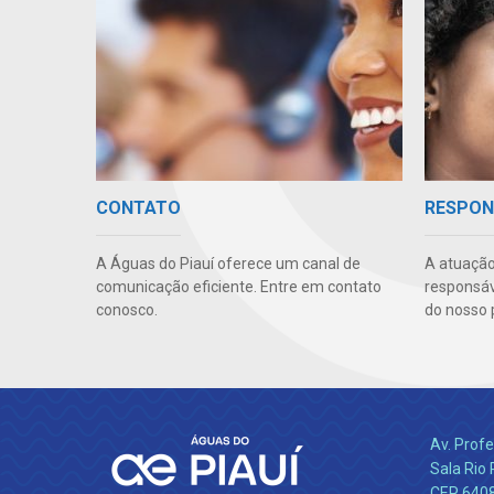
CONTATO
RESPON
A Águas do Piauí oferece um canal de
A atuação
comunicação eficiente. Entre em contato
responsáve
conosco.
do nosso 
Av. Profe
Sala Rio 
CEP 64089