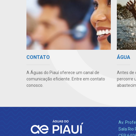
CONTATO
ÁGUA
A Águas do Piauí oferece um canal de
Antes de 
comunicação eficiente. Entre em contato
percorre 
conosco.
abastecim
Av. Profe
Sala Rio 
CEP 64089