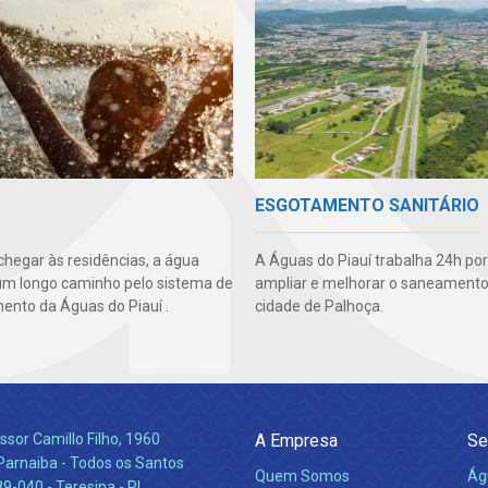
ESGOTAMENTO SANITÁRIO
chegar às residências, a água
A Águas do Piauí trabalha 24h por
um longo caminho pelo sistema de
ampliar e melhorar o saneamento
ento da Águas do Piauí .
cidade de Palhoça.
ssor Camillo Filho, 1960
A Empresa
Se
Parnaiba - Todos os Santos
Quem Somos
Ág
-040 - Teresina - PI