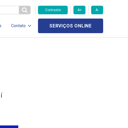
Contraste
A+
A-
SERVIÇOS ONLINE
s
Contato
í