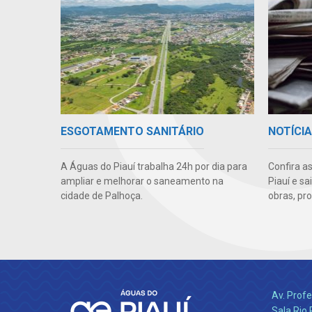
ESGOTAMENTO SANITÁRIO
NOTÍCI
A Águas do Piauí trabalha 24h por dia para
Confira a
ampliar e melhorar o saneamento na
Piauí e s
cidade de Palhoça.
obras, pr
Av. Profe
Sala Rio 