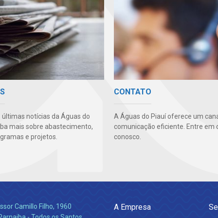
AS
CONTATO
s últimas notícias da Águas do
A Águas do Piauí oferece um cana
aiba mais sobre abastecimento,
comunicação eficiente. Entre em 
ogramas e projetos.
conosco.
ssor Camillo Filho, 1960
A Empresa
Se
Parnaiba - Todos os Santos