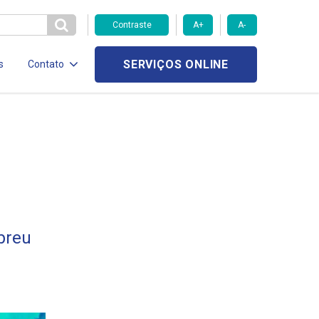
Contraste
A+
A-
SERVIÇOS ONLINE
s
Contato
breu