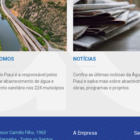
SOMOS
NOTÍCIAS
o Piauí é a responsável pelos
Confira as últimas notícias da Ág
de abastecimento de água e
Piauí e saiba mais sobre abastec
to sanitário nos 224 municípios
obras, programas e projetos.
ssor Camillo Filho, 1960
A Empresa
Se
Parnaiba - Todos os Santos