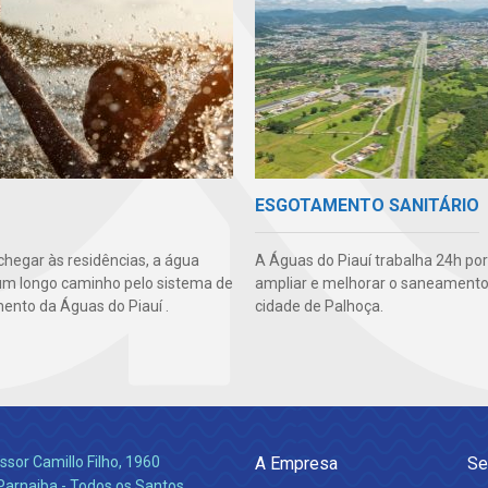
ESGOTAMENTO SANITÁRIO
chegar às residências, a água
A Águas do Piauí trabalha 24h por
um longo caminho pelo sistema de
ampliar e melhorar o saneamento
ento da Águas do Piauí .
cidade de Palhoça.
ssor Camillo Filho, 1960
A Empresa
Se
Parnaiba - Todos os Santos