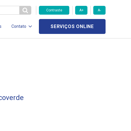
Contraste
A+
A-
SERVIÇOS ONLINE
s
Contato
rcoverde