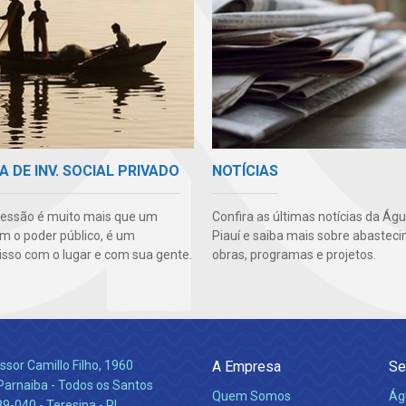
A DE INV. SOCIAL PRIVADO
NOTÍCIAS
essão é muito mais que um
Confira as últimas notícias da Ág
m o poder público, é um
Piauí e saiba mais sobre abastec
so com o lugar e com sua gente.
obras, programas e projetos.
ssor Camillo Filho, 1960
A Empresa
Se
Parnaiba - Todos os Santos
Quem Somos
Ág
-040 - Teresina - PI