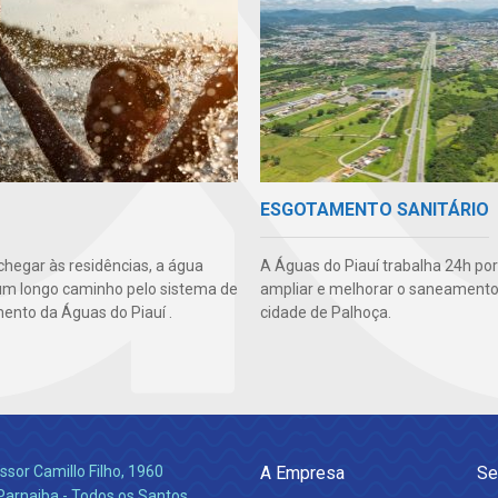
ESGOTAMENTO SANITÁRIO
chegar às residências, a água
A Águas do Piauí trabalha 24h por
um longo caminho pelo sistema de
ampliar e melhorar o saneamento
ento da Águas do Piauí .
cidade de Palhoça.
ssor Camillo Filho, 1960
A Empresa
Se
Parnaiba - Todos os Santos