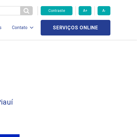
Contraste
A+
A-
SERVIÇOS ONLINE
s
Contato
iauí