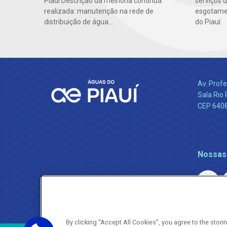
serviços 
Piauí Descrição da melhoria contínua
esgotamen
realizada: manutenção na rede de
do Piauí.
distribuição de água...
Av. Profe
Sala Rio 
CEP 64089
Nossas
By clicking “Accept All Cookies”, you agree to the stor