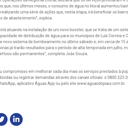
 que, nos últimos meses, o consumo de água no litoral aumentou bas
ealizando uma série de ações que, nesta etapa, irá beneficiar os bairr
s de abastecimento”, explica.
stá atuando na instalação de um novo booster, que se trata de um s
apacidade de distribuição de água para os municípios de Luís Correia e C
sse novo sistema de bombeamento no último sábado e, em cerca de 15 a 
ias já trarão resultados para o período de alta temporada em julho, 
efícios são permanentes”, completa Joás Souza.
eu compromisso em melhorar cada dia mais os serviços prestados à po
dúvidas ou registrar demandas através dos canais oficiais: o 0800 223 2
atsApp, aplicativo Águas App ou pelo site www.aguasdopiaui.com.br.