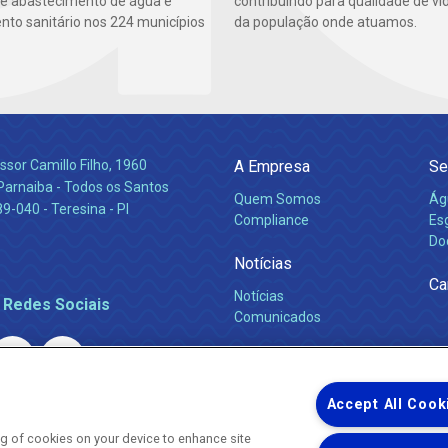
de abastecimento de água e
contribuindo para qualidade de vi
to sanitário nos 224 municípios
da população onde atuamos.
ssor Camillo Filho, 1960
A Empresa
Se
Parnaiba - Todos os Santos
Quem Somos
Ág
-040 - Teresina - PI
Compliance
Es
Do
Notícias
Ca
Notícias
 Redes Sociais
Comunicados
Accept All Cook
ing of cookies on your device to enhance site