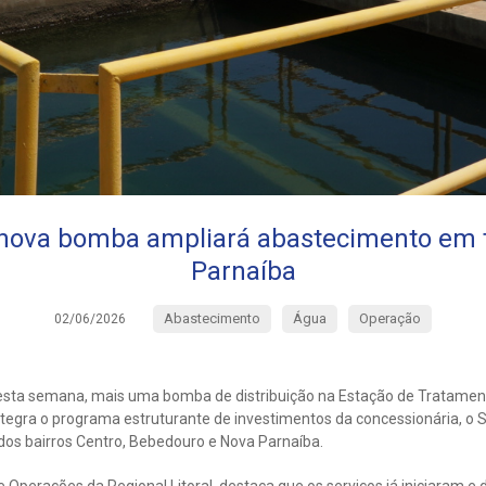
 nova bomba ampliará abastecimento em t
Parnaíba
Abastecimento
Água
Operação
02/06/2026
, esta semana, mais uma bomba de distribuição na Estação de Tratame
ntegra o programa estruturante de investimentos da concessionária, o 
os bairros Centro, Bebedouro e Nova Parnaíba.
Operações da Regional Litoral, destaca que os serviços já iniciaram e 