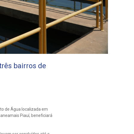
rês bairros de
nto de Água localizada em
Saneamais Piauí, beneficiará
devem ser concluídos até o