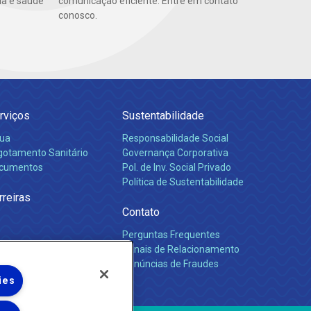
da e saúde
comunicação eficiente. Entre em contato
conosco.
rviços
Sustentabilidade
ua
Responsabilidade Social
gotamento Sanitário
Governança Corporativa
cumentos
Pol. de Inv. Social Privado
Política de Sustentabilidade
rreiras
Contato
Perguntas Frequentes
Canais de Relacionamento
Denúncias de Fraudes
ies