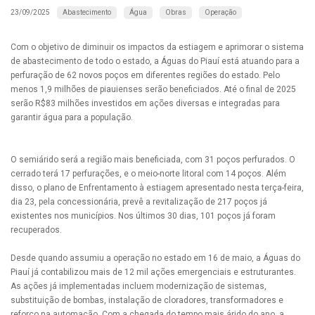
Abastecimento
Água
Obras
Operação
23/09/2025
Com o objetivo de diminuir os impactos da estiagem e aprimorar o sistema
de abastecimento de todo o estado, a Águas do Piauí está atuando para a
perfuração de 62 novos poços em diferentes regiões do estado. Pelo
menos 1,9 milhões de piauienses serão beneficiados. Até o final de 2025
serão R$83 milhões investidos em ações diversas e integradas para
garantir água para a população.
O semiárido será a região mais beneficiada, com 31 poços perfurados. O
cerrado terá 17 perfurações, e o meio-norte litoral com 14 poços. Além
disso, o plano de Enfrentamento à estiagem apresentado nesta terça-feira,
dia 23, pela concessionária, prevê a revitalização de 217 poços já
existentes nos municípios. Nos últimos 30 dias, 101 poços já foram
recuperados.
Desde quando assumiu a operação no estado em 16 de maio, a Águas do
Piauí já contabilizou mais de 12 mil ações emergenciais e estruturantes.
As ações já implementadas incluem modernização de sistemas,
substituição de bombas, instalação de cloradores, transformadores e
reforço na automação. Com a chegada do tempo mais árido do ano, a