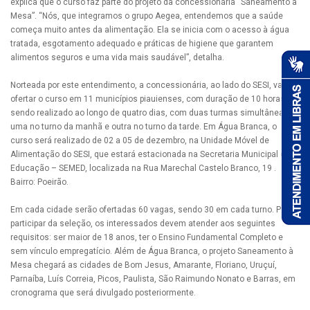
explica que o curso faz parte do projeto da concessionária “Saneamento à
Mesa”. “Nós, que integramos o grupo Aegea, entendemos que a saúde
começa muito antes da alimentação. Ela se inicia com o acesso à água
tratada, esgotamento adequado e práticas de higiene que garantem
alimentos seguros e uma vida mais saudável”, detalha.
Norteada por este entendimento, a concessionária, ao lado do SESI, vai
ofertar o curso em 11 municípios piauienses, com duração de 10 horas,
sendo realizado ao longo de quatro dias, com duas turmas simultâneas,
uma no turno da manhã e outra no turno da tarde. Em Água Branca, o
curso será realizado de 02 a 05 de dezembro, na Unidade Móvel de
Alimentação do SESI, que estará estacionada na Secretaria Municipal de
Educação – SEMED, localizada na Rua Marechal Castelo Branco, 19 .
Bairro: Poeirão.
Em cada cidade serão ofertadas 60 vagas, sendo 30 em cada turno. Para
participar da seleção, os interessados devem atender aos seguintes
requisitos: ser maior de 18 anos, ter o Ensino Fundamental Completo e
sem vínculo empregatício. Além de Água Branca, o projeto Saneamento à
Mesa chegará as cidades de Bom Jesus, Amarante, Floriano, Uruçuí,
Parnaíba, Luís Correia, Picos, Paulista, São Raimundo Nonato e Barras, em
cronograma que será divulgado posteriormente.