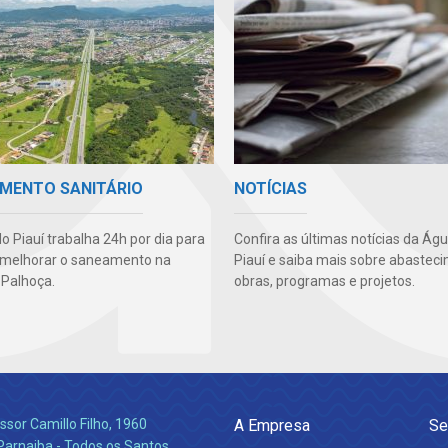
MENTO SANITÁRIO
NOTÍCIAS
o Piauí trabalha 24h por dia para
Confira as últimas notícias da Ág
 melhorar o saneamento na
Piauí e saiba mais sobre abastec
 Palhoça.
obras, programas e projetos.
ssor Camillo Filho, 1960
A Empresa
Se
Parnaiba - Todos os Santos