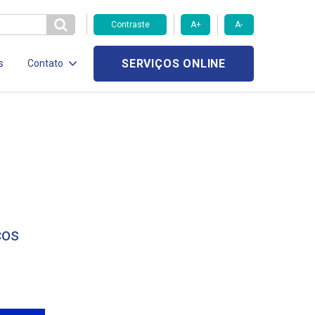
Contraste
A+
A-
SERVIÇOS ONLINE
s
Contato
cos