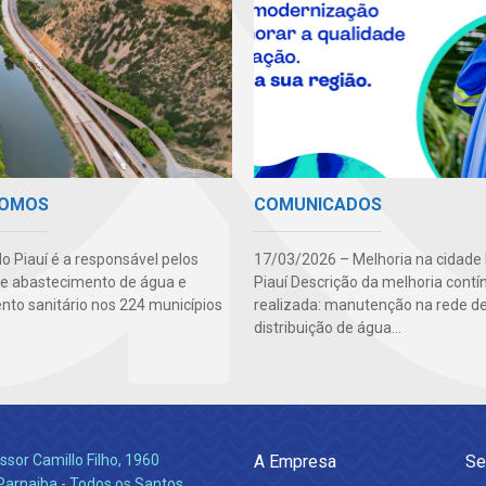
SOMOS
COMUNICADOS
o Piauí é a responsável pelos
17/03/2026 – Melhoria na cidade
de abastecimento de água e
Piauí Descrição da melhoria contí
to sanitário nos 224 municípios
realizada: manutenção na rede d
distribuição de água...
ssor Camillo Filho, 1960
A Empresa
Se
Parnaiba - Todos os Santos