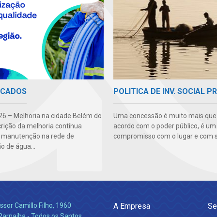
ICADOS
POLITICA DE INV. SOCIAL P
6 – Melhoria na cidade Belém do
Uma concessão é muito mais qu
crição da melhoria contínua
acordo com o poder público, é um
: manutenção na rede de
compromisso com o lugar e com s
ão de água...
ssor Camillo Filho, 1960
A Empresa
Se
Parnaiba - Todos os Santos