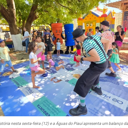
stória nesta sexta-feira (12) e a Águas do Piauí apresenta um balanço da