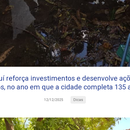
í reforça investimentos e desenvolve aç
os, no ano em que a cidade completa 135 
Dicas
12/12/2025