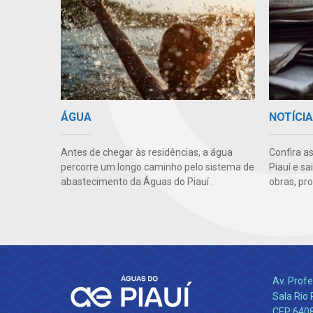
ÁGUA
NOTÍCI
Antes de chegar às residências, a água
Confira a
percorre um longo caminho pelo sistema de
Piauí e s
abastecimento da Águas do Piauí .
obras, pr
Av. Profe
Sala Rio 
CEP 64089