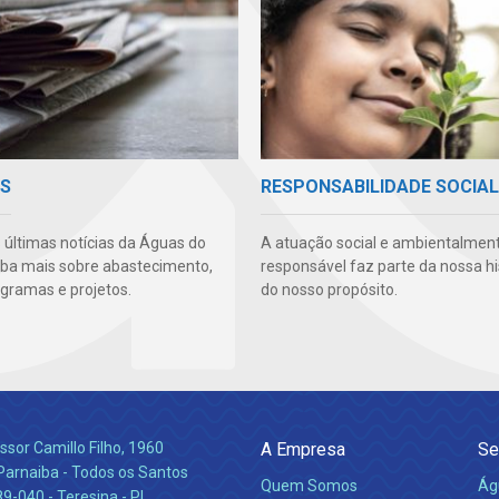
AS
RESPONSABILIDADE SOCIAL
s últimas notícias da Águas do
A atuação social e ambientalmen
aiba mais sobre abastecimento,
responsável faz parte da nossa hi
ogramas e projetos.
do nosso propósito.
ssor Camillo Filho, 1960
A Empresa
Se
Parnaiba - Todos os Santos
Quem Somos
Ág
-040 - Teresina - PI