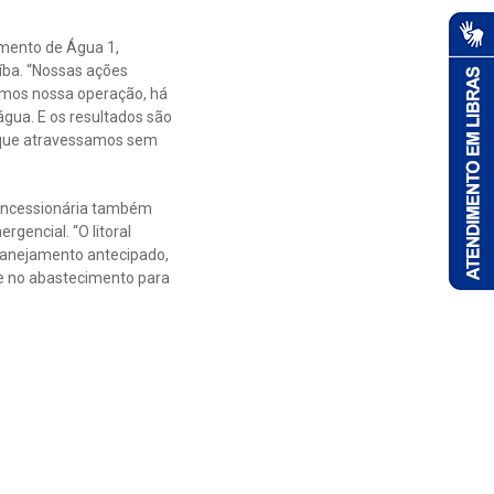
amento de Água 1,
íba. “Nossas ações
iamos nossa operação, há
gua. E os resultados são
a que atravessamos sem
 concessionária também
gencial. “O litoral
planejamento antecipado,
de no abastecimento para