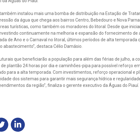
l da Águas do Piauí.
 também instalou mais uma bomba de distribuição na Estação de Trat
ressão da água que chega aos bairros Centro, Bebedouro e Nova Parna
reas turísticas, como também os moradores do litoral. Desde que inic
nvestindo continuamente na melhoria e expansão do fornecimento de á
ada de Ano e o Carnaval no litoral, últimos períodos de alta temporad
no abastecimento”, destaca Célio Damásio.
turais que beneficiarão a população para além das férias de julho, a
de plantão 24 horas por dia e caminhões-pipa para possível reforço emer
ado para a alta temporada. Com investimentos, reforço operacional e 
dade dos sistemas para garantir mais segurança hídrica e regularida
endimentos da região”, finaliza o gerente executivo da Águas do Piauí.