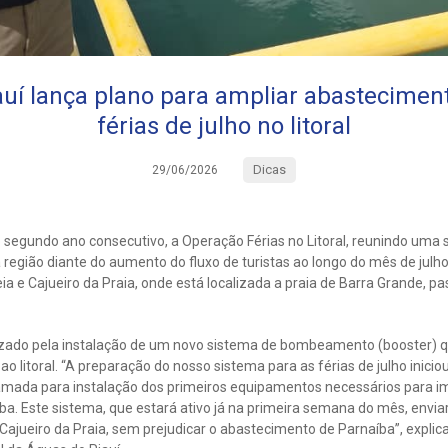
uí lança plano para ampliar abastecimen
férias de julho no litoral
Dicas
29/06/2026
o segundo ano consecutivo, a Operação Férias no Litoral, reunindo uma 
região diante do aumento do fluxo de turistas ao longo do mês de julh
ia e Cajueiro da Praia, onde está localizada a praia de Barra Grande, p
lizado pela instalação de um novo sistema de bombeamento (booster) q
o litoral. “A preparação do nosso sistema para as férias de julho inic
mada para instalação dos primeiros equipamentos necessários para i
íba. Este sistema, que estará ativo já na primeira semana do mês, envia
e Cajueiro da Praia, sem prejudicar o abastecimento de Parnaíba”, explic