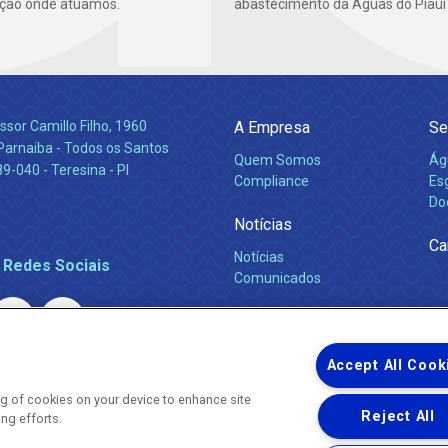
ção onde atuamos.
abastecimento da Águas do Piauí 
ssor Camillo Filho, 1960
A Empresa
Se
Parnaiba - Todos os Santos
Quem Somos
Ág
-040 - Teresina - PI
Compliance
Es
Do
Notícias
Ca
Notícias
 Redes Sociais
Comunicados
Accept All Cook
ing of cookies on your device to enhance site
Reject All
ing efforts.
Uma empresa
Copyright ® 2026 - Todos os Direitos Reservados.