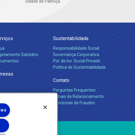
.
cidade de Palhoça.
rviços
Sustentabilidade
ua
Responsabilidade Social
gotamento Sanitário
Governança Corporativa
cumentos
Pol. de Inv. Social Privado
Política de Sustentabilidade
rreiras
Contato
Perguntas Frequentes
Canais de Relacionamento
Denúncias de Fraudes
ies