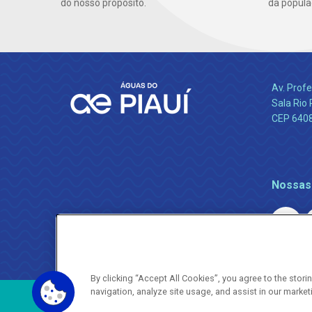
do nosso propósito.
da popula
Av. Profe
Sala Rio 
CEP 64089
Nossas
By clicking “Accept All Cookies”, you agree to the stor
navigation, analyze site usage, and assist in our market