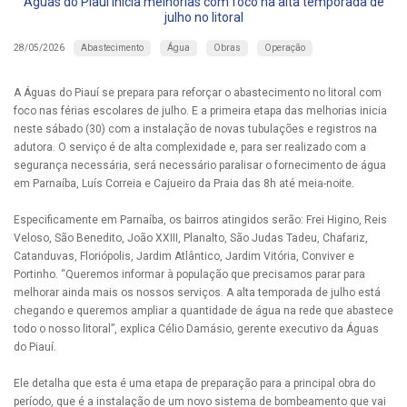
Águas do Piauí inicia melhorias com foco na alta temporada de
julho no litoral
Abastecimento
Água
Obras
Operação
28/05/2026
A Águas do Piauí se prepara para reforçar o abastecimento no litoral com
foco nas férias escolares de julho. E a primeira etapa das melhorias inicia
neste sábado (30) com a instalação de novas tubulações e registros na
adutora. O serviço é de alta complexidade e, para ser realizado com a
segurança necessária, será necessário paralisar o fornecimento de água
em Parnaíba, Luís Correia e Cajueiro da Praia das 8h até meia-noite.
Especificamente em Parnaíba, os bairros atingidos serão: Frei Higino, Reis
Veloso, São Benedito, João XXIII, Planalto, São Judas Tadeu, Chafariz,
Catanduvas, Floriópolis, Jardim Atlântico, Jardim Vitória, Conviver e
Portinho. “Queremos informar à população que precisamos parar para
melhorar ainda mais os nossos serviços. A alta temporada de julho está
chegando e queremos ampliar a quantidade de água na rede que abastece
todo o nosso litoral”, explica Célio Damásio, gerente executivo da Águas
do Piauí.
Ele detalha que esta é uma etapa de preparação para a principal obra do
período, que é a instalação de um novo sistema de bombeamento que vai