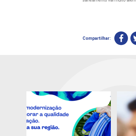
saneamento vai muito além d
Compartilhar: