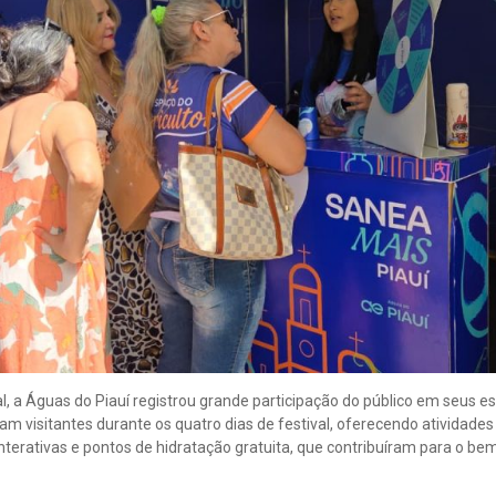
, a Águas do Piauí registrou grande participação do público em seus e
m visitantes durante os quatro dias de festival, oferecendo atividades
terativas e pontos de hidratação gratuita, que contribuíram para o b