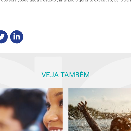
os serviçosde água e esgoto”, finalizou o gerente executivo, Célio Da
VEJA TAMBÉM