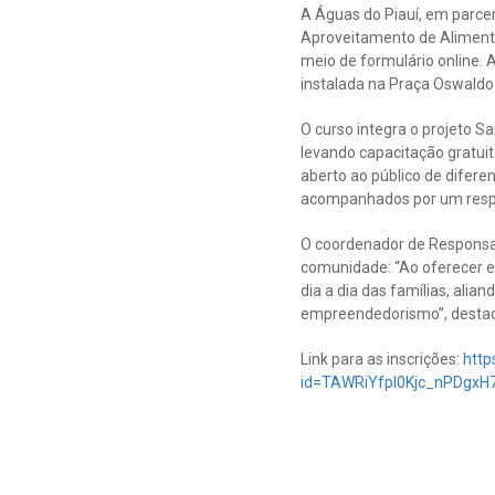
A Águas do Piauí, em parcer
Aproveitamento de Alimentos”
meio de formulário online. 
instalada na Praça Oswaldo 
O curso integra o projeto S
levando capacitação gratuit
aberto ao público de difere
acompanhados por um resp
O coordenador de Responsabi
comunidade: “Ao oferecer e
dia a dia das famílias, al
empreendedorismo”, destac
Link para as inscrições:
http
id=TAWRiYfpl0Kjc_nPDg