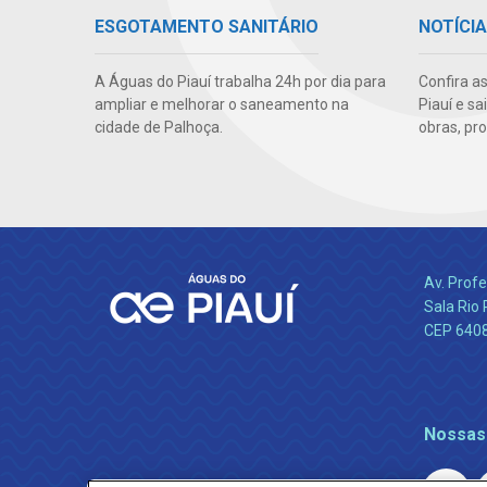
ESGOTAMENTO SANITÁRIO
NOTÍCI
A Águas do Piauí trabalha 24h por dia para
Confira a
ampliar e melhorar o saneamento na
Piauí e s
cidade de Palhoça.
obras, pr
Av. Profe
Sala Rio 
CEP 64089
Nossas