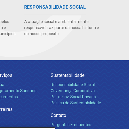
RESPONSABILIDADE SOCIAL
pelos
A atuação social e ambientalmente
ua e
responsável faz parte da nossa história e
unicípios
do nosso propósito.
rviços
Sustentabilidade
ua
Responsabilidade Social
gotamento Sanitário
Governança Corporativa
cumentos
Pol. de Inv. Social Privado
Política de Sustentabilidade
rreiras
Contato
Perguntas Frequentes