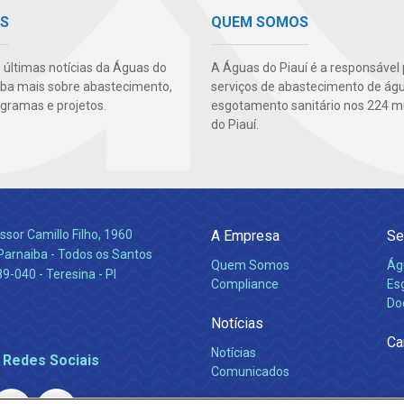
QUEM SOMOS
AS
A Águas do Piauí é a responsável 
s últimas notícias da Águas do
serviços de abastecimento de ág
aiba mais sobre abastecimento,
esgotamento sanitário nos 224 m
ogramas e projetos.
do Piauí.
ssor Camillo Filho, 1960
A Empresa
Se
Parnaiba - Todos os Santos
Quem Somos
Ág
-040 - Teresina - PI
Compliance
Es
Do
Notícias
Ca
Notícias
 Redes Sociais
Comunicados