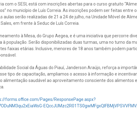
ia com o SESI, está com inscrições abertas para o curso gratuito “Ali
 no município de Luís Correia. As inscrições podem ser feitas entre os 
As aulas serão realizadas de 21 a 24 de julho, na Unidade Móvel de Alim
Sales, em frente à Seduc de Luís Correia.
aneamento à Mesa, do Grupo Aegea, e é uma iniciativa que percorre div
a à população. Serão disponibilizadas duas turmas, uma no turno da ma
ntes faixas etárias. Inclusive, menores de 18 anos também podem parti
onsável.
lidade Social da Águas do Piauí, Janderson Araújo, reforça a importâ
sse tipo de capacitação, ampliamos o acesso à informação e incentiv
iando alimentação saudável ao aproveitamento consciente dos alimentos
a.
s://forms.office.com/Pages/ResponsePage.aspx?
xH7ODuNM3qu2xEiaWsG-EQccJUMzc2R01TS0gwMFgxQlFBMjVPSVVFMV