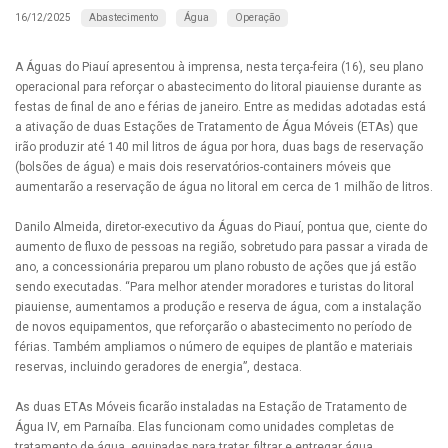
Abastecimento
Água
Operação
16/12/2025
A Águas do Piauí apresentou à imprensa, nesta terça-feira (16), seu plano
operacional para reforçar o abastecimento do litoral piauiense durante as
festas de final de ano e férias de janeiro. Entre as medidas adotadas está
a ativação de duas Estações de Tratamento de Água Móveis (ETAs) que
irão produzir até 140 mil litros de água por hora, duas bags de reservação
(bolsões de água) e mais dois reservatórios-containers móveis que
aumentarão a reservação de água no litoral em cerca de 1 milhão de litros.
Danilo Almeida, diretor-executivo da Águas do Piauí, pontua que, ciente do
aumento de fluxo de pessoas na região, sobretudo para passar a virada de
ano, a concessionária preparou um plano robusto de ações que já estão
sendo executadas. “Para melhor atender moradores e turistas do litoral
piauiense, aumentamos a produção e reserva de água, com a instalação
de novos equipamentos, que reforçarão o abastecimento no período de
férias. Também ampliamos o número de equipes de plantão e materiais
reservas, incluindo geradores de energia”, destaca.
As duas ETAs Móveis ficarão instaladas na Estação de Tratamento de
Água IV, em Parnaíba. Elas funcionam como unidades completas de
tratamento de água, equipadas para tratar, filtrar e entregar água