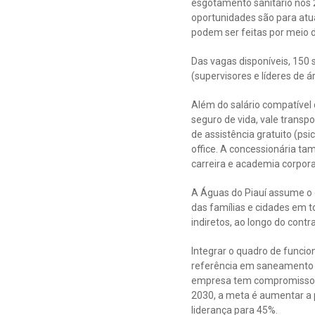
esgotamento sanitário nos 
oportunidades são para atua
podem ser feitas por meio d
Das vagas disponíveis, 150 
(supervisores e líderes de 
Além do salário compatível
seguro de vida, vale transp
de assistência gratuito (psi
office. A concessionária ta
carreira e academia corpora
A Águas do Piauí assume o 
das famílias e cidades em t
indiretos, ao longo do cont
Integrar o quadro de funci
referência em saneamento no
empresa tem compromissos p
2030, a meta é aumentar a 
liderança para 45%.