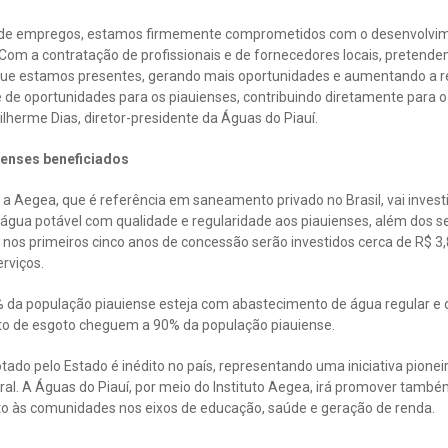
s de empregos, estamos firmemente comprometidos com o desenvolvim
Com a contratação de profissionais e de fornecedores locais, pretende
ue estamos presentes, gerando mais oportunidades e aumentando a r
ede de oportunidades para os piauienses, contribuindo diretamente para
lherme Dias, diretor-presidente da Águas do Piauí.
ienses beneficiados
 a Aegea, que é referência em saneamento privado no Brasil, vai investi
 água potável com qualidade e regularidade aos piauienses, além dos se
nos primeiros cinco anos de concessão serão investidos cerca de R$ 3,
rviços.
% da população piauiense esteja com abastecimento de água regular e d
nto de esgoto cheguem a 90% da população piauiense.
do pelo Estado é inédito no país, representando uma iniciativa pioneir
rural. A Águas do Piauí, por meio do Instituto Aegea, irá promover tamb
nto às comunidades nos eixos de educação, saúde e geração de renda.